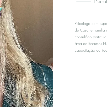
Psicó
Psicóloga com espe
de Casal e Família 
consultório particu
área de Recursos H
capacitação de lide