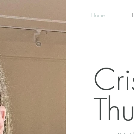
Home
Cri
Th