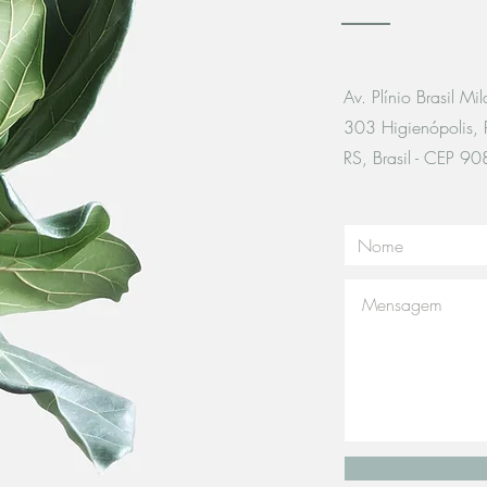
Av. Plínio Brasil Mi
303 Higienópolis, P
RS, Brasil - CEP 9