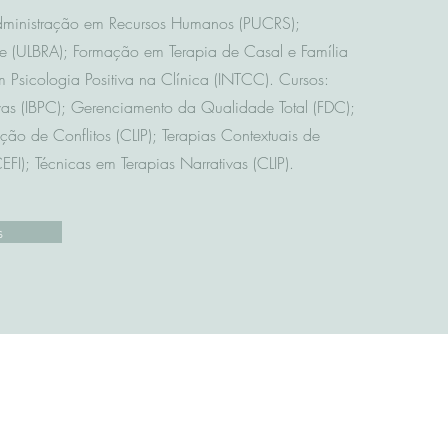
dministração em Recursos Humanos (PUCRS);
e (ULBRA); Formação em Terapia de Casal e Família
 Psicologia Positiva na Clínica (INTCC). Cursos:
vas (IBPC); Gerenciamento da Qualidade Total (FDC);
ão de Conflitos (CLIP); Terapias Contextuais de
EFI); Técnicas em Terapias Narrativas (CLIP).
s