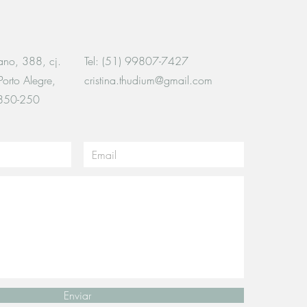
lano, 388, cj.
Tel: (51) 99807-7427
orto Alegre,
cristina.thudium@gmail.com
0850-250
Enviar