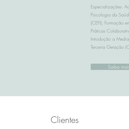
Especializações: A
Psicologia da Saúd
(CEFI); Formação em
Práticas Colaborati
Introdução a Mediaç
Terceira Geração (C
Saiba mai
Clientes